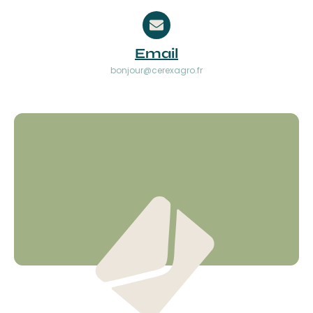
Email
bonjour@cerexagro.fr