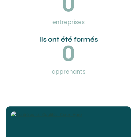
0
entreprises
Ils ont été formés
0
apprenants
U
m