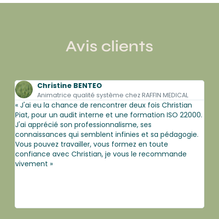
Avis clients
Christine BENTEO
Animatrice qualité système chez RAFFIN MEDICAL
« J'ai eu la chance de rencontrer deux fois Christian
« J
Piat, pour un audit interne et une formation ISO 22000.
expe
J'ai apprécié son professionnalisme, ses
fait
connaissances qui semblent infinies et sa pédagogie.
form
Vous pouvez travailler, vous formez en toute
suje
confiance avec Christian, je vous le recommande
L'ap
vivement »
inst
plus
per
jour
réal